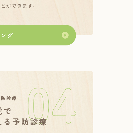
ことができます。
ニング
の
予防診療
覚で
える予防診療