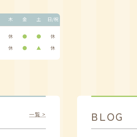
木
金
土
日/祝
休
●
●
休
休
●
▲
休
BLOG
一覧 >